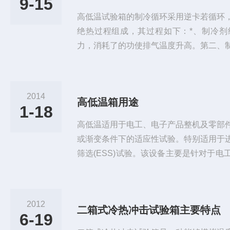
9-15
高低温试验箱的制冷循环采用逆卡若循环
绝热过程组成，其过程如下：*、制冷剂
力，消耗了的功使排气温度升高。第二、
质进行热交换将热量传给四周介质后，制
时制冷剂温度降低。第三、zui后制冷剂
物体吸热，使被冷却物体温度降低。此循
2014
高低温箱用途
的。制冷系统的设计应用能量调节技术,既
1-18
又能对制冷系统的能耗及制冷量进行...
高低温适用于电工、电子产品整机及零部
或渐变条件下的适应性试验。特别适用于
筛选(ESS)试验。该设备主要是针对于
及其它材料在高温、低温速变的环境下贮
验。该试验设备主要用于对产品按照国家
温、高温、条件下，对产品的物理以及其
2012
二箱式冷热冲击试验箱主要特点
后，通过检测，来判断产品的性能，是否
6-19
产品设计、改进、鉴定及出测试厂...