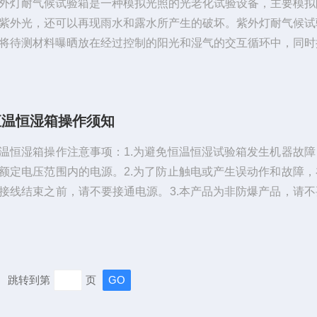
外灯耐气候试验箱是一种模拟光照的光老化试验设备，主要模拟
紫外光，还可以再现雨水和露水所产生的破坏。紫外灯耐气候试
将待测材料曝晒放在经过控制的阳光和湿气的交互循环中，同时
的方式来进行试验。设备采用紫外线荧光灯模拟阳光，同时还可
凝或喷淋的方式模拟湿气影响。只需要几天或几周时间，设备可
外需要数月或数年所产生的破坏。所造成的损害主要包括退色、
恒温恒湿箱操作须知
度下降、粉化、龟裂、变模糊、脆化、强度下降及氧化。设备提
数据在对新材料的选择、对现有材...
温恒湿箱操作注意事项：1.为避免恒温恒湿试验箱发生机器故障
额定电压范围内的电源。2.为了防止触电或产生误动作和故障，
接线结束之前，请不要接通电源。3.本产品为非防爆产品，请不
燃或爆炸性气体的坏境中使用恒温恒湿机。4.仪器工作中请尽量
试验箱门，高温时打开可能会对操作人员造成烫伤，低温时打开
工作人员造成冻伤，并且可能造成蒸发器结冰，影响制冷效果。
打开，请做好一定的防护工作，5.禁止擅自拆卸、加工、改造或
跳转到第
页
恒湿机，否则会有产生...