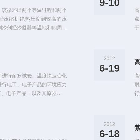
9-10
，该循环出两个等温过程和两个
高
经压缩机绝热压缩到较高的压
点
制冷剂经冷凝器等温地和四周介
于
冷剂经截流阀绝热膨胀做功，这
场
通过蒸发器等温地从温度较高的
发
环周而复始从而达到降温之目
任
2012
能保证制冷试验机组正常运行,
因
6-19
用
件进行耐寒试验、温度快速变化
高
进行电工、电子产品的环境应力
耐
电工、电子产品，以及其原器件，
行
存、运输、使用时的适应性试
试
标准要求或用户自定要求，在低
试
他相关特性进行环境模拟，测试
系
2012
仍然能够符合预定要求，以便供
系
6-18
境