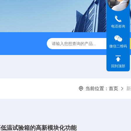
电话咨询
湿稳定性试验箱
HS系列恒温恒湿箱
TEST-2000烟感闭环
微信二维码
回到顶部
当前位置：
首页
新
高低温试验箱的高新模块化功能