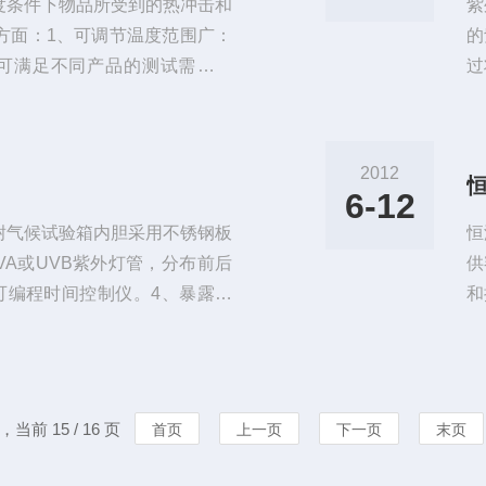
度条件下物品所受到的热冲击和
紫
方面：1、可调节温度范围广：
的
围，可满足不同产品的测试需求。
过
进的微电脑温度控制系统，能够
度
应温度变化。3、具备自动化功
冷
控制实现无人值守操作。4、维
户
2012
安全、可靠、稳定性高等优点。
亮
6-12
试
耐气候试验箱内胆采用不锈钢板
恒
VA或UVB紫外灯管，分布前后
供
可编程时间控制仪。4、暴露方
和
计探头采用固定式，无须每次装
可
紫外线辐照计。7、紫外光耐气
开
照和冷凝可独立控制可以交替循环
对
交替循环控制的时间可在一千小
要
，当前 15 / 16 页
首页
上一页
下一页
末页
温