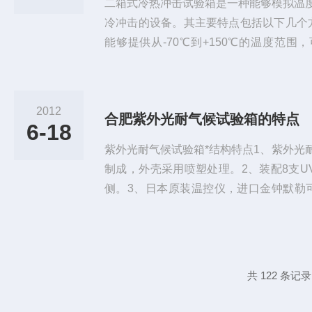
二箱式冷热冲击试验箱是一种能够模拟温
冷冲击的设备。其主要特点包括以下几个
能够提供从-70℃到+150℃的温度范
2、高精度控制系统：该试验箱配备了先
对温度进行高精度控制，并且能够快速响
能：可以预设多个测试程序，通过自动化
2012
合肥紫外光耐气候试验箱的特点
护简便：设备维护方便，操作简单，具有
6-18
在使用二箱式冷热冲击试验箱时...
紫外光耐气候试验箱*结构特点1、紫外光
制成，外壳采用喷塑处理。2、装配8支U
侧。3、日本原装温控仪，进口金钟默勒
式：蒸汽冷凝暴露，幅射暴露。5、辐射
卸。6、辐射量采用高精度显示和测量的
候试验箱辐射度不大于50W/m。8、光
控制。9、光照和冷凝的独立控制时间和
共 122 条记录
时内任意设置。10、紫...