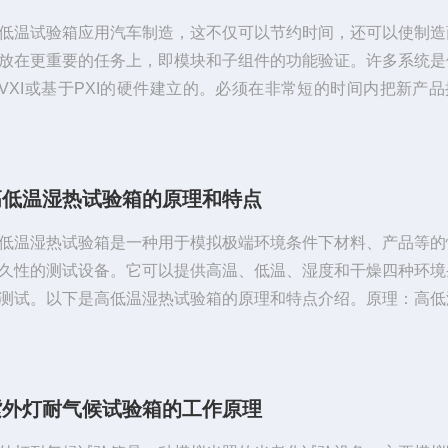
低温试验箱应用汽车制造，这不仅可以节约时间，还可以使制造
放在更重要的任务上，即模块和子组件的功能验证。许多系统是
VXI或基于PXI的硬件建立的。必须在非常短的时间内把新产
。由于浏览器功能，用户还可以更简便地查看世界上任何地方的
生的情况，简化系统支持，帮助保证更高的系统可用性。高低温
何阻碍迅速开发测试系统或降低生产运行时间的东西都是不能容
高低温湿热试验箱的原理和特点
此，迅速建立系统依赖于尽快连接仪器及使系统投入运行。由于
嵌入式PC或通过接口卡和电...
低温湿热试验箱是一种用于模拟极端环境条件下材料、产品等的
久性的测试设备。它可以提供高温、低温、湿度和干燥四种环境
测试。以下是高低温湿热试验箱的原理和特点介绍。原理：高低
验箱通过控制加热和降温系统、湿度控制系统和循环风扇等设备
样品进行不同条件的暴露，以观察其性能和耐久性。其中，加热
统通常采用电加热或制冷剂压缩循环系统，以快速升降温度；湿
紫外灯耐气候试验箱的工作原理
统则可以通过水蒸气喷雾或加湿器控制相对湿度，以模拟不同
；循环风扇则可实现均匀的气流循环...