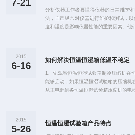
7-21
分析仪器工作者要懂得仪器的日常维护和
法，自己经常对仪器进行维护和测试，以
度和湿度是影响仪器性能的重要因素。他
金属镜面的光洁度下降，引起仪器机械部
部件如光栅、反射镜、聚焦镜等的铝膜锈
声等，甚至仪器停止工作，从而影响仪器
2015
如何解决恒温恒湿箱低温不稳定
正。应具备四季恒湿的仪器室，配置恒温
6-16
验室。二、环境中的尘埃和腐蚀性气体...
1、先观察恒温恒湿试验箱制冷压缩机在
能够启动，如果恒温恒湿试验箱的压缩机
从主电源到各恒温恒湿试验箱压缩机的电
就没有问题。当恒温恒湿试验箱的电气系
冷系统。2、然后检查高低温箱的两组制冷
压缩机的排气和吸气压力都较正常值偏低
2015
恒温恒湿试验箱产品特点
就说明主制冷机组的制冷剂量明显不足。
5-26
R23压缩机的排气和吸气管路...