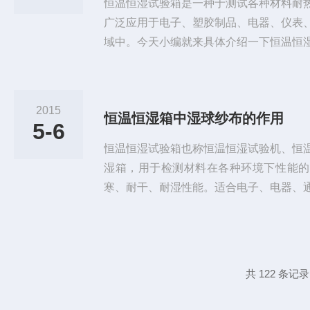
恒温恒湿试验箱是一种于测试各种材料耐
广泛应用于电子、塑胶制品、电器、仪表
域中。今天小编就来具体介绍一下恒温恒
助到大家。恒温恒湿试验箱产品特点：1
型，表面经雾面条纹处理，采用数控机床
把手，操作容易简便，安全可靠，造型美
2015
恒温恒湿箱中湿球纱布的作用
玻璃观窗口，大型观测视窗附照明灯保持
5-6
时清晰的观测试验中进行试验品，窗口...
恒温恒湿试验箱也称恒温恒湿试验机、恒
湿箱，用于检测材料在各种环境下性能的
寒、耐干、耐湿性能。适合电子、电器、
金属、食品、化学、建材、医疗、航天等
设备中的作用主要表现为以下几点：1、
量、表面蒸发的情况有关2、有些规定必
湿度的正确性。3、安放也有讲究：1）纱布
共 122 条记录
器探头，探头离湿度水杯25-3...