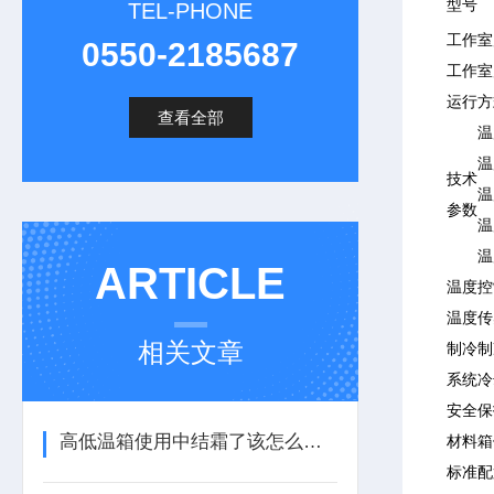
型号
TEL-PHONE
工作室
0550-2185687
工作室
运行方
查看全部
温
技术
温
参数
温
温
ARTICLE
温度控
温度传
相关文章
制冷
制
系统
冷
安全保
高低温箱使用中结霜了该怎么处理
材料
箱
标准配