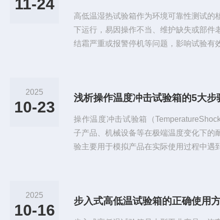
11-24
高低温湿热试验箱作为环境可靠性测试的
下运行，易因操作不当、维护缺失或部件
结霜严重或报警停机等问题，影响试验有
低温湿热试验箱故障现象并及时处理，是
关键。问题一：低温无法达到设定值或降
机故障、冷凝器积尘或箱门密封不良。解
2025
浅析操作温度冲击试验箱的5大步
化变形，清洁门封槽异物；清理冷凝器
10-23
气）；若压缩机启动但无制冷，联系专业..
操作温度冲击试验箱（TemperatureShoc
子产品、机械设备等在极端温度变化下的
验主要用于模拟产品在实际使用过程中遇
能和可靠性。以下是进行温度冲击试验的5
是温度冲击试验的重要步骤，主要包括：
的功能正常，包括温控系统、气流系统、
2025
步入式高低温试验箱的正确使用
品准备：选择需要测试的样品，确保其符
10-16
的支架...