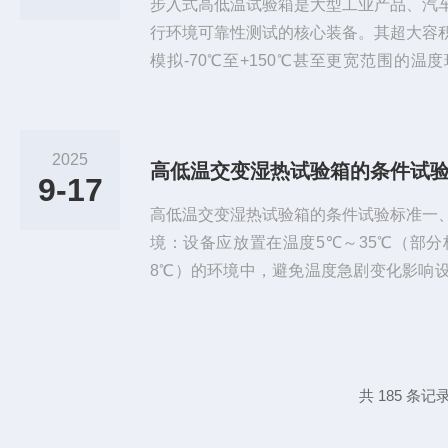
步入式高低温试验箱是大型工业产品、汽
行环境可靠性测试的核心装备。其超大容
模拟-70℃至+150℃甚至更宽范围的
击、高温老化、低温存储等条件下的性能
箱的正确使用方法是确保试验高效、安全
了解一下吧。第一步：环境准备与安全确
2025
高低温交变湿热试验箱的条件试
面承重达标、远离易燃易爆物的专用区域
9-17
稳定，接地可靠。检查箱体周围...
高低温交变湿热试验箱的条件试验标准一
境：设备应放置在温度5℃～35℃（部分
8℃）的环境中，避免温度急剧变化影响
需支持-70℃至+150℃的温变范围（具
境模拟需求。湿度要求运行环境湿度：≤8
电路短路。测试湿度范围：30%RH～98%
5%RH）和低温高湿（如25℃/98%R
共 185 条记录
围...