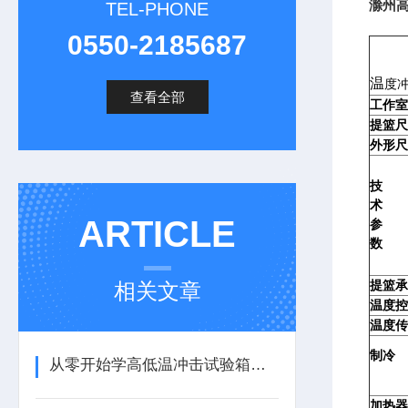
滁州
TEL-PHONE
0550-2185687
温
度
查看全部
工作室
提篮尺
外形尺
技
术
ARTICLE
参
数
提篮承
相关文章
温度控
温度传
制冷
从零开始学高低温冲击试验箱：标准操作流程与使用要点
系
加热器