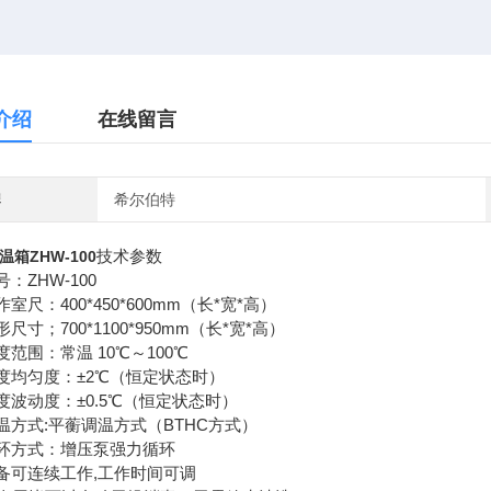
介绍
在线留言
牌
希尔伯特
技术参数
温箱
ZHW
-100
号：ZHW-100
作室尺：400*450*600mm（长*宽*高）
形尺寸；700*1100*950mm（长*宽*高）
温度范围：常温 10℃～100℃
度均匀度：±2℃（恒定状态时）
度波动度：±0.5℃（恒定状态时）
温方式:平蘅调温方式（BTHC方式）
循环方式：增压泵强力循环
备可连续工作,工作时间可调