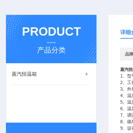
PRODUCT
详细
产品分类
品
蒸汽恒
蒸汽恒温箱
1、型
2、工
3、外
4、
5、温
6、温
7、调
8、
9、设