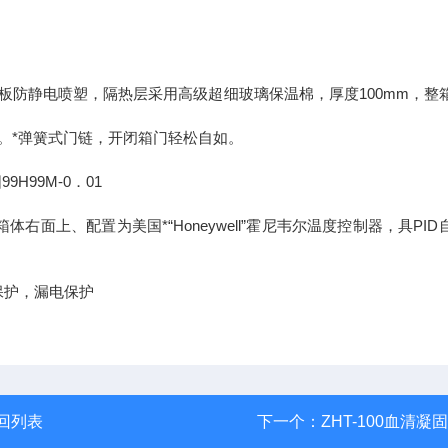
钢板防静电喷塑，隔热层采用高级超细玻璃保温棉，厚度100mm，整
。*弹簧式门链，开闭箱门轻松自如。
H99M-0．01
上、配置为美国*“Honeywell”霍尼韦尔温度控制器，具PID
保护，漏电保护
回列表
下一个：
ZHT-100血清凝