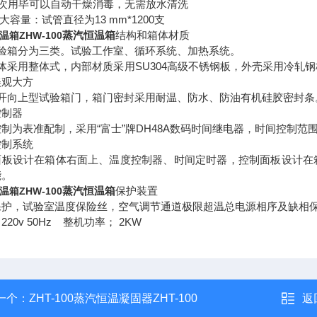
 每次用毕可以自动干燥消毒，无需放水清洗
zui大容量：试管直径为13 mm*1200支
蒸汽恒温箱
结构和箱体材质
温箱
ZHW
-100
试验箱分为三类。试验工作室、循环系统、加热系统。
体采用整体式，内部材质采用SU304高级不锈钢板，外壳采用冷轧
美观大方
单开向上型试验箱门，箱门密封采用耐温、防水、防油有机硅胶密封条
控制器
制为表准配制，采用“富士”牌DH48A数码时间继电器，时间控制范围99
控制系统
板设计在箱体右面上、温度控制器、时间定时器，控制面板设计在箱体右面
能。
蒸汽恒温箱
保护装置
温箱
ZHW
-100
保护，试验室温度保险丝，空气调节通道极限超温总电源相序及缺相
220v 50Hz 整机功率； 2KW
一个：
ZHT-100蒸汽恒温凝固器ZHT-100
返