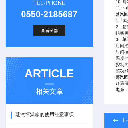
10.
TEL-PHONE
11. 
0550-2185687
蒸汽恒
1、
2、箱
查看全部
结实
3、
时间
时间控
温度
控制面
ARTICLE
整功
蒸汽恒
超温
电源：
相关文章
蒸汽恒温箱的使用注意事项
上