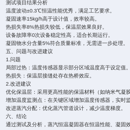
测试项目
结果
分析
温度波动
±0.3℃
恒温性能优秀，满足工艺要求。
凝固速率
15kg/h
高于设计值，效率较高。
热损失率
8%
热损失较低，保温层效果良好。
设备故障率
0次
设备稳定性高，适合长期运行。
凝固物水分含量
5%
符合质量标准，无需进一步处理
五、问题与改进建议
1.问题
局部过热：温度传感器显示部分区域温度高于设定值
热损失：保温层接缝处存在热桥效应。
2.改进建议
优化保温层：采用更高性能的保温材料（如纳米气凝
增加温度监测点：在关键区域增加温度传感器，实时
改进蒸汽分配：优化蒸汽管道设计，减少温度梯度。
六、结论
通过测试及分析，蒸汽恒温凝固器在恒温性能、凝固